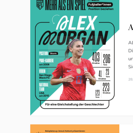
A
A
Di
un
Si
28