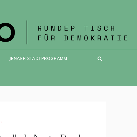
JENAER STADTPROGRAMM
n
n
ähriges Jubiläum des