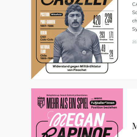
C
Sa
ch
S
20
M