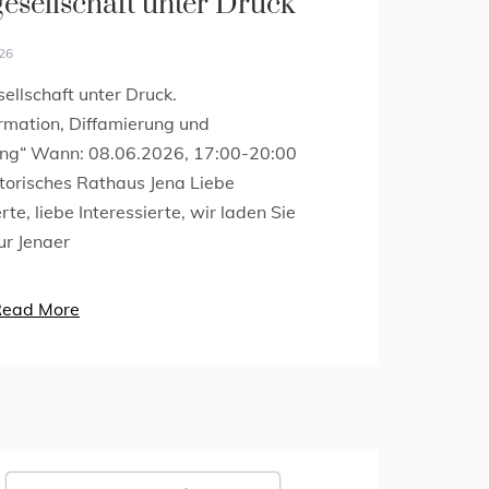
gesellschaft unter Druck
r Preis für
026
courage!
sellschaft unter Druck.
026
rmation, Diffamierung und
ng“ Wann: 08.06.2026, 17:00-20:00
ahr gibt es zusätzlich einen
torisches Rathaus Jena Liebe
eis für kontinuierliches
te, liebe Interessierte, wir laden Sie
ent. Vorschläge können noch bis
ur Jenaer
07.2026 eingereicht werden.
urage ist immer und überall gefordert.
Read More
Read More