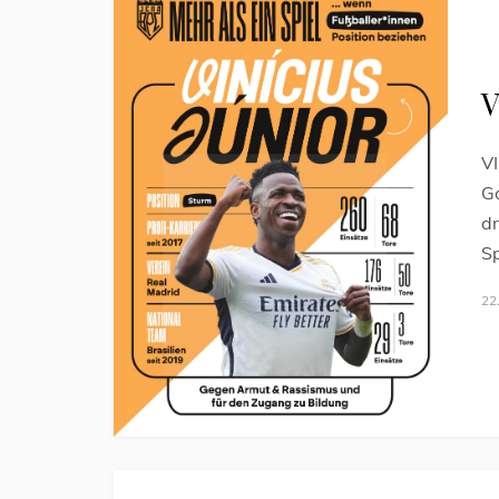
V
VI
Go
dr
Sp
22