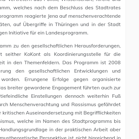
gramm, welches nach dem Beschluss des Stadtrates
dtprogramm reagierte Jena auf menschenverachtende
äten, auf Übergriffe in Thüringen und in der Stadt
gen Initiative für ein Landesprogramm.
ramm zu den gesellschaftlichen Herausforderungen,
 seither KoKont als Koordinierungsstelle für die
beit in den Themenfeldern. Das Programm ist 2008
ärung den gesellschaftlichen Entwicklungen und
 worden. Errungene Erfolge gegen organisierte
 das breiter gewordene Engagement führten auch zur
iefeindliche Einstellungen dennoch weiterhin Fuß
rch Menschenverachtung und Rassismus gefährdet
r kritischen Auseinandersetzung mit Begrifflichkeiten
emismus, welche im Namen des Stadtprogramms bis
 Handlungsgrundlage in der praktischen Arbeit aber
stheoretische Perspektive ist nicht hinreichend in