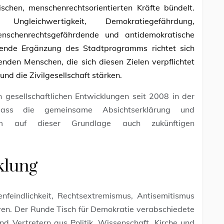
ischen, menschenrechtsorientierten Kräfte bündelt.
eichwertigkeit, Demokratiegefährdung,
 menschenrechtsgefährdende und antidemokratische
egende Ergänzung des Stadtprogramms richtet sich
enden Menschen, die sich diesen Zielen verpflichtet
d die Zivilgesellschaft stärken.
n gesellschaftlichen Entwicklungen seit 2008 in der
ss die gemeinsame Absichtserklärung und
 um auf dieser Grundlage auch zukünftigen
klung
eindlichkeit, Rechtsextremismus, Antisemitismus
hren. Der Runde Tisch für Demokratie verabschiedete
 Vertretern aus Politik, Wissenschaft, Kirche und