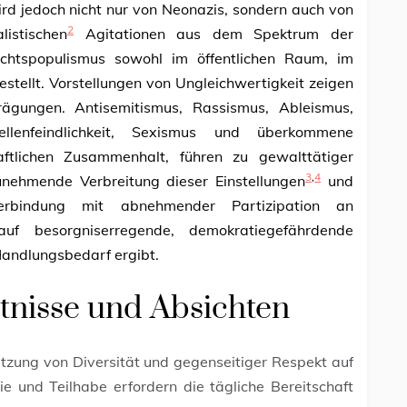
d jedoch nicht nur von Neonazis, sondern auch von
2
listischen
Agitationen aus dem Spektrum der
htspopulismus sowohl im öffentlichen Raum, im
estellt. Vorstellungen von Ungleichwertigkeit zeigen
ägungen. Antisemitismus, Rassismus, Ableismus,
ellenfeindlichkeit, Sexismus und überkommene
haftlichen Zusammenhalt, führen zu gewalttätiger
3
,
4
ehmende Verbreitung dieser Einstellungen
und
erbindung mit abnehmender Partizipation an
f besorgniserregende, demokratiegefährdende
Handlungsbedarf ergibt.
tnisse und Absichten
tzung von Diversität und gegenseitiger Respekt auf
ie und Teilhabe erfordern die tägliche Bereitschaft