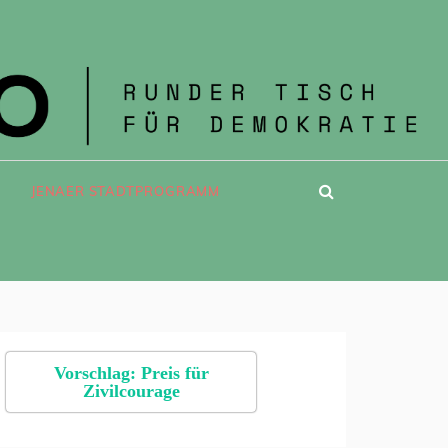
JENAER STADTPROGRAMM
Vorschlag: Preis für
Zivilcourage