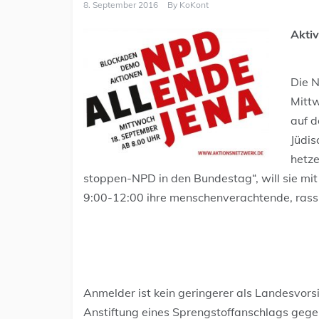
8. September 2016
By
KoKont
Aktiv
Die 
Mitt
auf d
Jüdi
hetze
stoppen-NPD in den Bundestag“, will sie mi
9:00-12:00 ihre menschenverachtende, rassi
Anmelder ist kein geringerer als Landesvors
Anstiftung eines Sprengstoffanschlags gegen